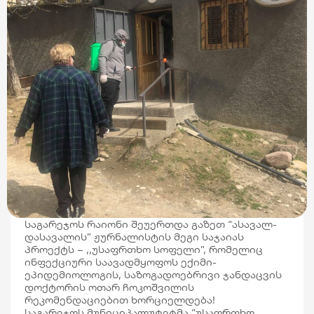
საგარეჯოს რაიონი შეუერთდა გაზეთ “ასავალ-
დასავალის” ჟურნალისტის მეგი საჯაიას
პროექტს – ,,უსაფრთხო სოფელი”, რომელიც
ინფექციური საავადმყოფოს ექიმი-
ეპიდემიოლოგის, საზოგადოებრივი ჯანდაცვის
დოქტორის ოთარ ჩოკოშვილის
რეკომენდაციებით ხორციელდება!
საგარეჯოს მუნიციპალუტეტმა “უსაფრთხო