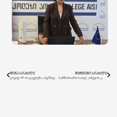
ᲬᲘᲜᲐ ᲡᲘᲐᲮᲚᲔ
ᲨᲔᲛᲓᲔᲒᲘ ᲡᲘᲐᲮᲚᲔ
კოვიდ-19-ის გავლენა აივ/შიდსსა და ტუბერკულოზზე – კვლევის შედეგები წარადგინეს
სამშობიარო სახლ „იმედის კლინიკასთან“ ურთიერთთანამშრომლობის მემორანდუმი გაფორმდა