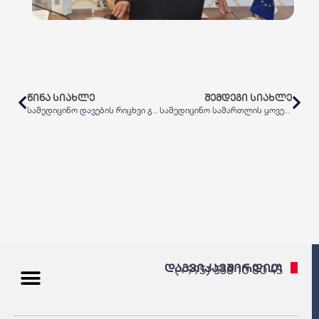
ᲬᲘᲜᲐ ᲡᲘᲐᲮᲚᲔ
ᲨᲔᲛᲓᲔᲒᲘ ᲡᲘᲐᲮᲚᲔ
სამედიცინო დავების რიცხვი გაიზარდა – რაზე უჩივიან პაციენტები კლინიკებს?
სამედიცინო სამართლის ყოველწლიური კონგრესი 2024
დაგვიკავშირდით
(+995) 558 10 80 45