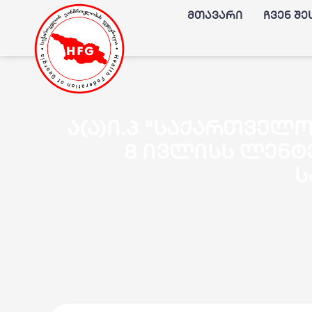
მთავარი
ჩვენ შე
ა(ა)ი.პ “საქართვე
8 ივლისს ლენტ
ს